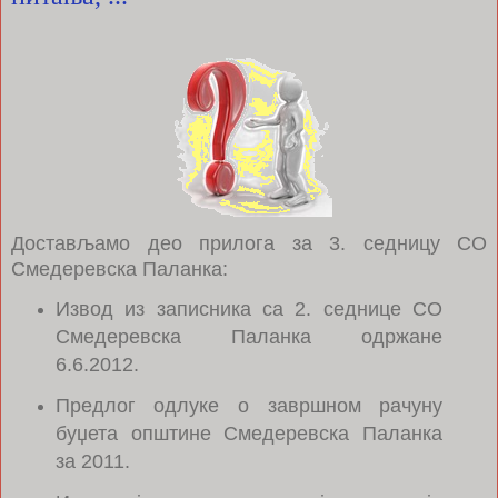
Достављамо део прилога за 3. седницу СО
Смедеревска Паланка:
Извод из записника са 2. седнице СО
Смедеревска Паланка одржане
6.6.2012.
Предлог одлуке о завршном рачуну
буџета општине Смедеревска Паланка
за 2011.