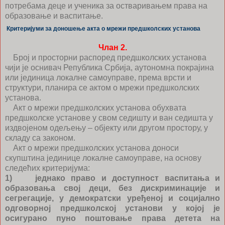
потребама деце и ученика за остваривањем права на
образовање и васпитање.
Критеријуми за доношење акта о мрежи предшколских установа
Члан 2.
Број и просторни распоред предшколских установа
чији је оснивач Република Србија, аутономна покрајина
или јединица локалне самоуправе, према врсти и
структури, планира се актом о мрежи предшколских
установа.
Акт о мрежи предшколских установа обухвата
предшколске установе у свом седишту и ван седишта у
издвојеном одељењу – објекту или другом простору, у
складу са законом.
Акт о мрежи предшколских установа доноси
скупштина јединице локалне самоуправе, на основу
следећих критеријума:
1) једнако право и доступност васпитања и
образовања свој деци, без дискриминације и
сегрегације, у демократски уређеној и социјално
одговорној предшколској установи у којој је
осигурано пуно поштовање права детета на