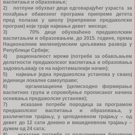
васпитање и образовање;
2) потпуни обухват деце одговарајућег узраста за
похађање обавезног програма припреме детета
пред полазак у школу (припремни предшколски
програм) који траје најмање девет месеци;
3) 70% деце обухваћено предшколским
васпитањем и образовањем, до 2015. године, према
Националним миленијумским циљевима развоја у
Републици Србији;
4) рационалност мреже (потребе за обављањем
делатности предшколског васпитања и образовања
задовољавају се на најоптималнији начин);
5) најмање једна предшколска установа у свакој
јединици локалне самоуправе;
6) организациони (целисходно формирање
васпитних група и спровођење прописаног начина
оснивања предшколске установе);
7) исказане потребе породица за програмом
предшколског васпитања и образовања, у
различитом трајању, у целодневном трајању – од
девет до 12 сати дневно и вишедневном трајању –
дужем од 24 сата;
8) исказане потребе за полудневним боравком