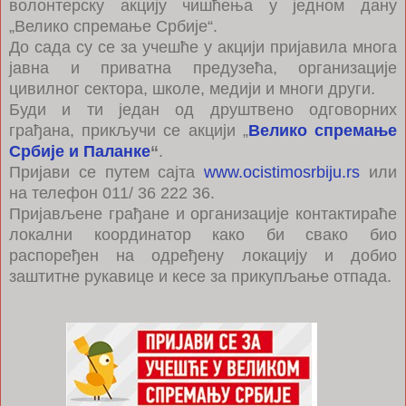
волонтерску акцију чишћења у једном дану
„Велико спремање Србије“.
До сада су се за учешће у акцији пријавила многа
јавна и приватна предузећа, организације
цивилног сектора, школе, медији и многи други.
Буди и ти један од друштвено одговорних
грађана, прикључи се акцији „
Велико спремање
Србије и Паланке
“
.
Пријави се путем сајта
www.ocistimosrbiju.rs
или
на телефон 011/ 36 222 36.
Пријављене грађане и организације контактираће
локални координатор како би свако био
распоређен на одређену локацију и добио
заштитне рукавице и кесе за прикупљање отпада.