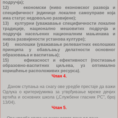
подручја);
12) економски (ниво економског развоја и
специфичност јединице локалне самоуправе која
има статус недовољно развијене);
13) културни (уважавање специфичности локалне
традиције, национално мешовитих подручја и
подручја насељених националним мањинама и
нивоа развијености установа културе);
14) еколошки (уважавање релевантних еколошких
принципа у обављању делатности основног
образовања и васпитања);
15) ефикасност и ефективност (постизање
образовно-васпитних циљева, уз оптимално
коришћење расположивих ресурса).
Члан 4.
Даном ступања на снагу ове уредбе престаје да важи
Одлука о критеријумима за утврђивање мреже дечјих
вртића и основних школа („Службени гласник РС”, број
13/04).
Члан 5.