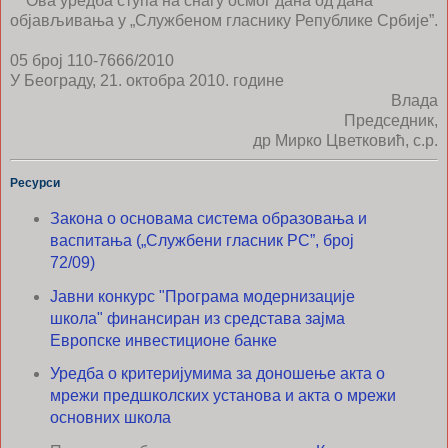
Ова уредба ступа на снагу осмог дана од дана
објављивања у „Службеном гласнику Републике Србије”.
05 број 110-7666/2010
У Београду, 21. октобра 2010. године
Влада
Председник,
др Мирко Цветковић, с.р.
Ресурси
Закона о основама система образовања и
васпитања („Службени гласник РС”, број
72/09)
Јавни конкурс "Програма модернизације
школа" финансиран из средстава зајма
Европске инвестиционе банке
Уредба о критеријумима за доношење акта о
мрежи предшколских установа и акта о мрежи
основних школа