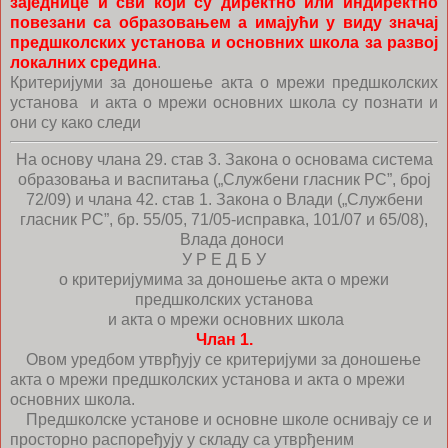
заједнице и сви који су директно или индиректно
повезани са образовањем а имајући у виду значај
предшколских установа и основних школа за развој
локалних средина
.
Критеријуми за доношење акта о мрежи предшколских
установа и акта о мрежи основних школа су познати и
они су како следи
На основу члана 29. став 3. Закона о основама система
образовања и васпитања („Службени гласник РС”, број
72/09) и члана 42. став 1. Закона о Влади („Службени
гласник РС”, бр. 55/05, 71/05-исправка, 101/07 и 65/08),
Влада доноси
У Р Е Д Б У
о критеријумима за доношење акта о мрежи
предшколских установа
и акта о мрежи основних школа
Члан 1.
Овом уредбом утврђују се критеријуми за доношење
акта о мрежи предшколских установа и акта о мрежи
основних школа.
Предшколске установе и основне школе оснивају се и
просторно распоређују у складу са утврђеним