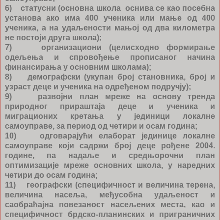
6) статусни (основна школа оснива се као посебна
установа ако има 400 ученика или мање од 400
ученика, а на удаљености мањој од два километра
не постоји друга школа);
7) организациони (целисходно формирање
одељења и спровођење прописаног начина
финансирања у основним школама);
8) демографски (укупан број становника, број и
узраст деце и ученика на одређеном подручју);
9) развојни план мреже на основу тренда
природног прираштаја деце и ученика и
миграционих кретања у јединици локалне
самоуправе, за период од четири и осам година;
10) одговарајући елаборат јединице локалне
самоуправе који садржи број деце рођене 2004.
године, па надаље и средњорочни план
оптимизације мреже основних школа, у наредних
четири до осам година;
11) географски (специфичност и величина терена,
величина насеља, међусобна удаљеност и
саобраћајна повезаност насељених места, као и
специфичност брдско-планинских и приграничних