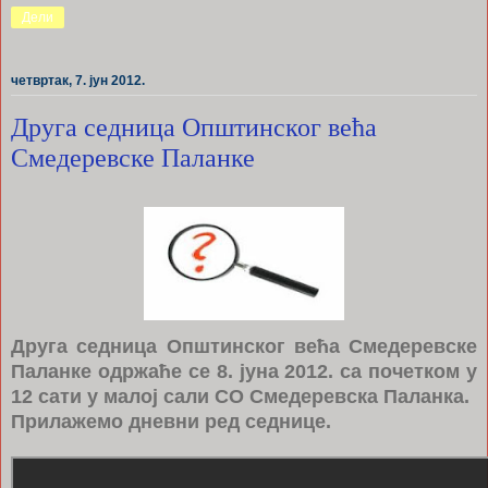
Дели
четвртак, 7. јун 2012.
Друга седница Општинског већа
Смедеревске Паланке
Друга седница Општинског већа Смедеревске
Паланке одржаће се 8. јуна 2012. са почетком у
12 сати у малој сали СО Смедеревска Паланка.
Прилажемо дневни ред седнице.