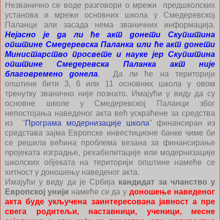
Незванично се воде разговори о мрежи предшколских
установа и мрежи основних школа у Смедеревској
Паланци али засада нема званичних информација.
Нејасно је да ли ће акт донети Скупштина
општине Смедеревска Паланка или ће акт донети
Министарство просвете и науке јер Скупштина
општине Смедеревска Паланка акт није
благовремено донела
.
Да ли ће на територији
општине бити 3, 6 или 11 основних школа у овом
тренутку званично није познато. Имајући у виду да су
основне школе у Смедеревској Паланци због
непостојања наведеног акта већ ускраћене за средства
из "
Програма модернизације школа
" финансиран из
средстава зајма Европске инвестиционе банке чиме би
се решила већина проблема везана за финансирање
пројеката изградње, рехабилитације или модернизације
школских објеката на територији општине намеће се
хитност у доношењу наведеног акта.
Имајући у виду да је Србија
кандидат за чланство у
Европској унији
намеће се да у
доношење наведеног
акта буде укључена заинтересована јавност а пре
свега родитељи, наставници, ученици, месне