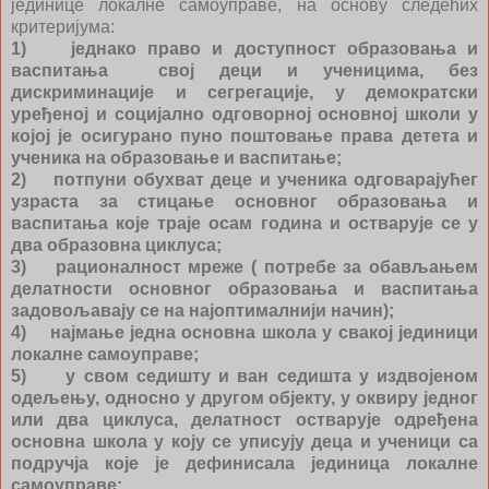
јединице локалне самоуправе, на основу следећих
критеријума:
1) једнако право и доступност образовања и
васпитања свој деци и ученицима, без
дискриминације и сегрегације, у демократски
уређеној и социјално одговорној основној школи у
којој је осигурано пуно поштовање права детета и
ученика на образовање и васпитање;
2) потпуни обухват деце и ученика одговарајућег
узраста за стицање основног образовања и
васпитања које траје осам година и остварује се у
два образовна циклуса;
3) рационалност мреже ( потребе за обављањем
делатности основног образовања и васпитања
задовољавају се на најoптималнији начин);
4) најмање једна основна школа у свакој јединици
локалне самоуправе;
5) у свом седишту и ван седишта у издвојеном
одељењу, односно у другом објекту, у оквиру једног
или два циклуса, делатност остварује одређена
основна школа у коју се уписују деца и ученици са
подручја које је дефинисала јединица локалне
самоуправе;