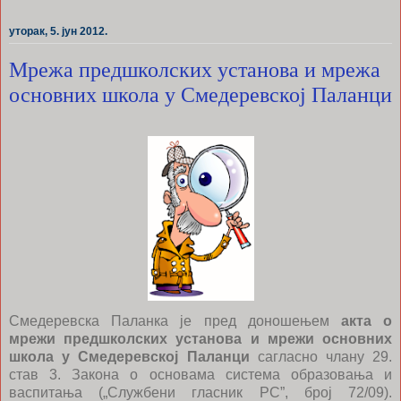
уторак, 5. јун 2012.
Мрежа предшколских установа и мрежа
основних школа у Смедеревској Паланци
Смедеревска Паланка је пред доношењем
акта о
мрежи предшколских установа и мрежи основних
школа у Смедеревској Паланци
сагласно члану 29.
став 3. Закона о основама система образовања и
васпитања („Службени гласник РС”, број 72/09).