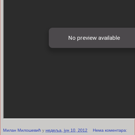
Милан Милошевић
у
недеља, јун 10, 2012
Нема коментара: