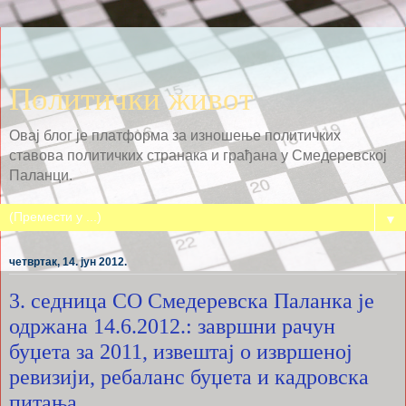
Политички живот
Овај блог је платформа за изношење политичких
ставова политичких странака и грађана у Смедеревској
Паланци.
▼
четвртак, 14. јун 2012.
3. седница СО Смедеревска Паланка је
одржана 14.6.2012.: завршни рачун
буџета за 2011, извештај о извршеној
ревизији, ребаланс буџета и кадровска
питања, ...