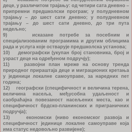
деце, у различитом трајању: од четири сата дневно –
припремни предшколски програм; у полудневном
трајању – до шест сати дневно; у полудневном
трајању – до шест сати дневно, до три пута
недељно;
9) исказане потребе за посебним и
специјализованим програмима и другим облицима
рада и услуга које остварује предшколска установа;
10) демографски (укупан број становника, број и
узраст деце на одређеном подручју);
11) развојни план мреже на основу тренда
природног прираштаја деце и миграционих кретања
у јединици локалне самоуправе, за наредних пет
година;
12) географски (специфичност и величина терена,
величина насеља, међусобна удаљеност и
саобраћајна повезаност насељених места, као и
специфичност брдско-планинских и приграничних
подручја);
13) економски (ниво економског развоја и
специфичност јединице локалне самоуправе која
има статус недовољно развијене);