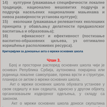
14) културни (уважавање специфичности локалне
традиције, национално мешовитих подручја и
подручја насељених националним мањинама и
нивоа развијености установа културе);
15) еколошки (уважавање релевантних еколошких
принципа у обављању делатности предшколског
васпитања и образовања);
16) ефикасност и ефективност (постизање
васпитно-образовних циљева, уз оптимално
коришћење расположивих ресурса).
Критеријуми за доношење акта о мрежи основних школа
Члан 3.
Број и просторни распоред основних школа чији је
оснивач Република Србија, аутономна покрајина или
јединица локалне самоуправе, према врсти и структури,
планира се актом о мрежи основних школа.
Акт о мрежи основних школа обухвата установе у
свом седишту и ван седишта, односно у другом објекту,
организовањем издвојеног одељења, у складу са
законом.
Акт о мрежи основних школа доноси скупштина