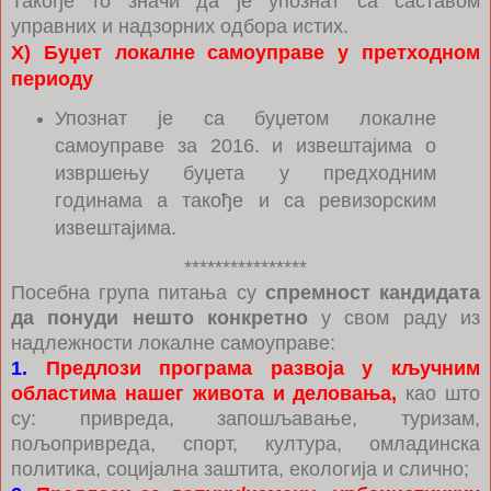
Такође то значи да је упознат са саставом
управних и надзорних одбора истих.
Х) Буџет локалне самоуправе у претходном
периоду
Упознат је са буџетом локалне
самоуправе за 2016. и извештајима о
извршењу буџета у предходним
годинама а такође и са ревизорским
извештајима.
****************
Посебна група питања су
спремност кандидата
да понуди нешто конкретно
у свом раду из
надлежности локалне самоуправе:
1.
Предлози програма развоја у кључним
областима нашег живота и деловања,
као што
су: привреда, запошљавање, туризам,
пољопривреда, спорт, култура, омладинска
политика, социјална заштита, екологија и слично;