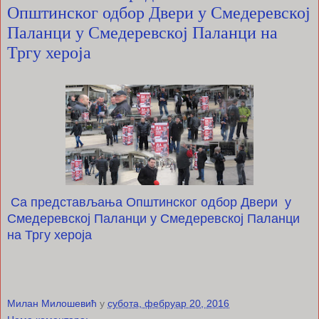
Општинског одбор Двери у Смедеревској
Паланци у Смедеревској Паланци на
Тргу хероја
Са представљања Општинског одбор Двери у
Смедеревској Паланци у Смедеревској Паланци
на Тргу хероја
Милан Милошевић
у
субота, фебруар 20, 2016