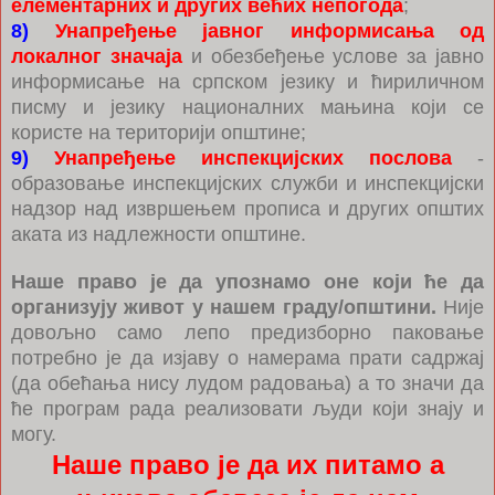
елементарних и других већих непогода
;
8)
Унапређење јавног информисања од
локалног значаја
и обезбеђење услове за јавно
информисање на српском језику и ћириличном
писму и језику националних мањина који се
користе на територији општине;
9)
Унапређење инспекцијских послова
-
образовање инспекцијских служби и инспекцијски
надзор над извршењем прописа и других општих
аката из надлежности општине.
Наше право је да упознамо оне који ће да
организују живот у нашем граду/општини.
Није
довољно само лепо предизборно паковање
потребно је да изјаву о намерама прати садржај
(да обећања нису лудом радовања) а то значи да
ће програм рада реализовати људи који знају и
могу.
Наше право је да их питамо а