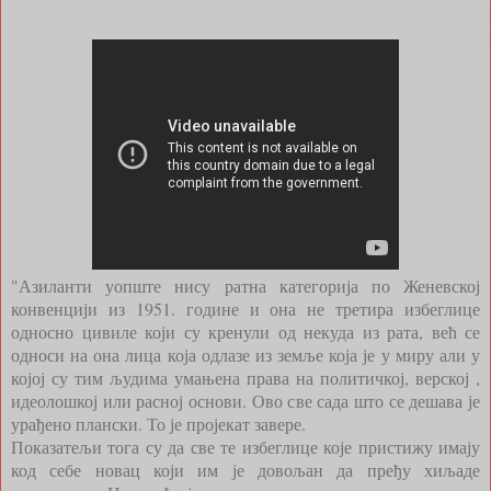
"Азиланти уопште нису ратна категорија по Женевској
конвенцији из 1951. године и она не третира избеглице
односно цивиле који су кренули од некуда из рата, већ се
односи на она лица која одлазе из земље која је у миру али у
којој су тим људима умањена права на политичкој, верској ,
идеолошкој или расној основи. Ово све сада што се дешава је
урађено плански. То је пројекат завере.
Показатељи тога су да све те избеглице које пристижу имају
код себе новац који им је довољан да пређу хиљаде