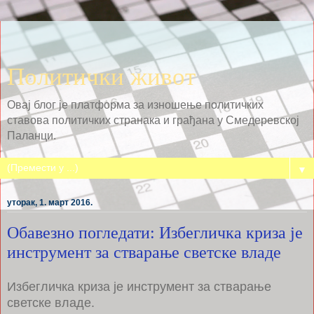
Политички живот
Овај блог је платформа за изношење политичких
ставова политичких странака и грађана у Смедеревској
Паланци.
▼
уторак, 1. март 2016.
Обавезно погледати: Избегличка криза је
инструмент за стварање светске владе
Избегличка криза је инструмент за стварање
светске владе.