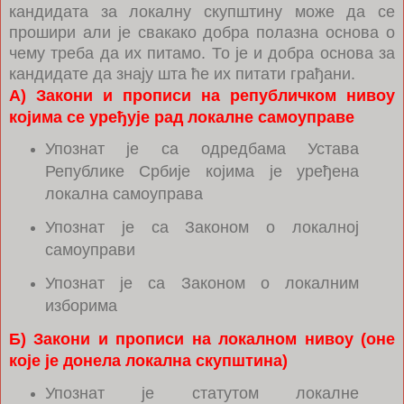
кандидата за локалну скупштину може да се
прошири али је свакако добра полазна основа о
чему треба да их питамо. То је и добра основа за
кандидате да знају шта ће их питати грађани.
А) Закони и прописи на републичком нивоу
којима се уређује рад локалне самоуправе
Упознат је са одредбама Устава
Републике Србије којима је уређена
локална самоуправа
Упознат је са Законом о локалној
самоуправи
Упознат је са Законом о локалним
изборима
Б) Закони и прописи на локалном нивоу (оне
које је донела локална скупштина)
Упознат је статутом локалне