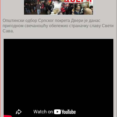
Општински одбор Српског покрета Двери је данас
пригодном свечаношћу обележио страначку славу Свети
Сава.