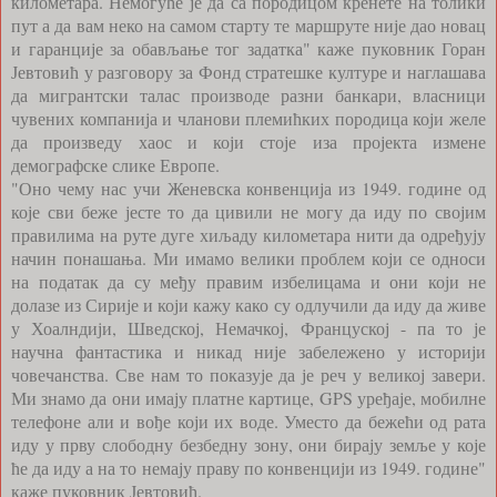
километара. Немогуће је да са породицом кренете на толики
пут а да вам неко на самом старту те маршруте није дао новац
и гаранције за обављање тог задатка" каже пуковник Горан
Јевтовић у разговору за Фонд стратешке културе и наглашава
да мигрантски талас производе разни банкари, власници
чувених компанија и чланови племићких породица који желе
да произведу хаос и који стоје иза пројекта измене
демографске слике Европе.
"Оно чему нас учи Женевска конвенција из 1949. године од
које сви беже јесте то да цивили не могу да иду по својим
правилима на руте дуге хиљаду километара нити да одређују
начин понашања. Ми имамо велики проблем који се односи
на податак да су међу правим избелицама и они који не
долазе из Сирије и који кажу како су одлучили да иду да живе
у Хоалндији, Шведској, Немачкој, Француској - па то је
научна фантастика и никад није забележено у историји
човечанства. Све нам то показује да је реч у великој завери.
Ми знамо да они имају платне картице, GPS уређаје, мобилне
телефоне али и вође који их воде. Уместо да бежећи од рата
иду у прву слободну безбедну зону, они бирају земље у које
ће да иду а на то немају праву по конвенцији из 1949. године"
каже пуковник Јевтовић.