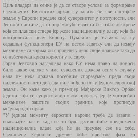
Циљ владара из сенке је да се створе услови за формирање
Сједињених Европских држава у којима би све постојеће
земље у Европи предале свој суверенитет у потпуности, али
Јевтовић истиче да то није могуће извести без озбиљне кризе
која се плански ствара јер желе наднационалну владу која би
контролисала целу Европу. Пуковник је истакао да су
садашњи функционери ЕУ на истом задатку али да немају
механизме са којима би спровели у дело своје планове тако да
се избегличка криза користи у те сврхе.
Горан Јевтовић наглашава како ЕУ нема право да доноси
било какве одлуке у име суверених држава осим у случају
када им нека држава посебним споразумом преда своје
надлежности што до сада није виђено ни у једном европској
земљи. Он каже како је премијер Мађарске Виктор Орбан
једини који се супротставио овом пројекту јер је употребио
механизме заштите својих граница које прописује
међународно право.
"У једном моменту евроспки народи треба да завапе -
спасавајте нас и када се то буде десило биће предложена
наднационална влада која ће да преузме све на себе.
Сједињене Европске државе биће прелазна фаза ка