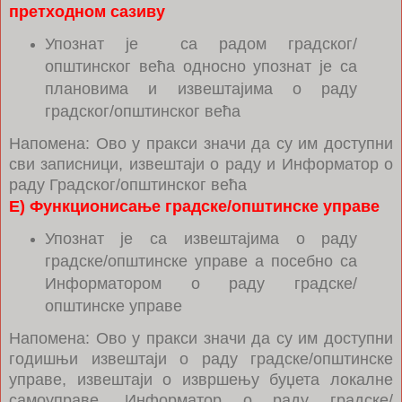
претходном сазиву
Упознат је са радом градског/
општинског већа односно упознат је са
плановима и извештајима о раду
градског/општинског већа
Напомена: Ово у пракси значи да су им доступни
сви записници, извештаји о раду и Информатор о
раду Градског/општинског већа
Е) Функционисање градске/општинске управе
Упознат је са извештајима о раду
градске/општинске управе а посебно са
Информатором о раду градске/
општинске управе
Напомена: Ово у пракси значи да су им доступни
годишњи извештаји о раду градске/општинске
управе, извештаји о извршењу буџета локалне
самоуправе, Информатор о раду градске/