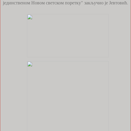
јединственом Новом светском поретку" закључио је Јевтовић.