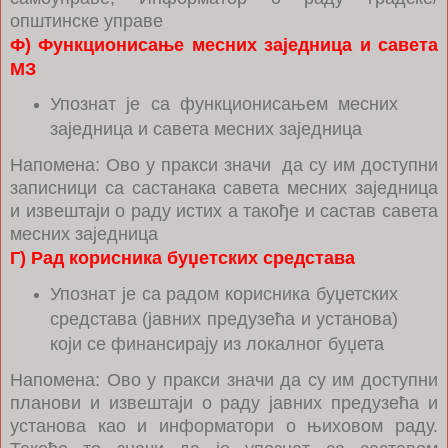
општинске управе
Ф) Функционисање месних заједница и савета
МЗ
Упознат је са функционисањем месних
заједница и савета месних заједница
Напомена: Ово у пракси значи да су им доступни
записници са састанака савета месних заједница
и извештаји о раду истих а такође и састав савета
месних заједница
Г) Рад корисника буџетских средстава
Упознат је са радом корисника буџетских
средстава (јавних предузећа и установа)
који се финансирају из локалног буџета
Напомена: Ово у пракси значи да су им доступни
планови и извештаји о раду јавних предузећа и
установа као и информатори о њиховом раду.