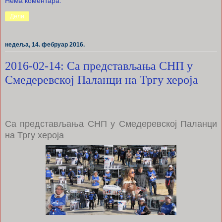
Нема коментара:
Дели
недеља, 14. фебруар 2016.
2016-02-14: Са представљања СНП у
Смедеревској Паланци на Тргу хероја
Са представљања СНП у Смедеревској Паланци
на Тргу хероја