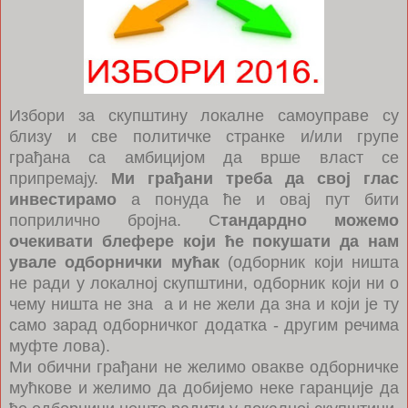
Избори за скупштину локалне самоуправе су
близу и све политичке странке и/или групе
грађана са амбицијом да врше власт се
припремају.
Ми грађани треба да свој глас
инвестирамо
а понуда ће и овај пут бити
поприлично бројна. С
тандардно можемо
очекивати блефере који ће покушати да нам
увале одборнички мућак
(одборник који ништа
не ради у локалној скупштини, одборник који ни о
чему ништа не зна а и не жели да зна и који је ту
само зарад одборничког додатка - другим речима
муфте лова).
Ми обични грађани не желимо овакве одборничке
мућкове и желимо да добијемо неке гаранције да