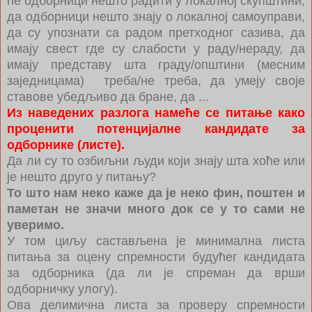
ће одборници нешто радити у локалној скупштини,
да одборници нешто знају о локалној самоуправи,
да су упознати са радом претходног сазива, да
имају свест где су слабости у раду/нераду, да
имају представу шта граду/општини (месним
заједницама) треба/не треба, да умеју своје
ставове убедљиво да бране, да ...
Из наведених разлога намеће се питање како
проценити потенцијалне кандидате за
одборнике (листе).
Да ли су то озбиљни људи који знају шта хоће или
је нешто друго у питању?
То што нам неко каже да је неко фин, поштен и
паметан не значи много док се у то сами не
уверимо.
У том циљу састављена је минимална листа
питања за оцену спремности будућег кандидата
за одборника (да ли је спреман да врши
одборничку улогу).
Ова делимична листа за проверу спремности