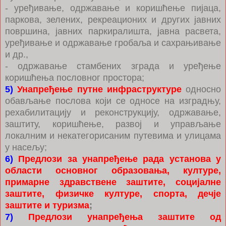
- уређивање, одржавање и коришћење пијаца,
паркова, зелених, рекреационих и других јавних
површина, јавних паркиралишта, јавна расвета,
уређивање и одржавање гробаља и сахрањивање
и др.,
- одржавање стамбених зграда и уређење
коришћења пословног простора;
5)
Унапређење путне инфраструктуре
односно
обављање послова који се односе на изградњу,
рехабилитацију и реконструкцију, одржавање,
заштиту, коришћење, развој и управљање
локалним и некатегорисаним путевима и улицама
у насељу;
6)
Предлози за унапређење рада установа у
области основног образовања, културе,
примарне здравствене заштите, социјалне
заштите, физичке културе, спорта, дечје
заштите и туризма
;
7)
Предлози унапређења заштите од