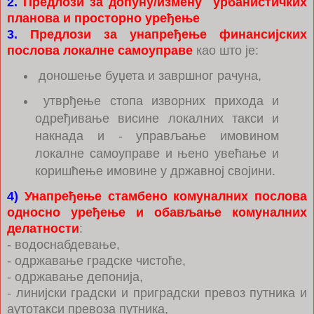
2.
Предлози за допуну/измену урбанистичких
планова и просторно уређење
3.
Предлози за унапређење финансијских
послова локалне самоуправе
као што је:
доношење буџета и завршног рачуна,
утврђење стопа изворних прихода и
одређивање висине локалних такси и
накнада и - управљање имовином
локалне самоуправе и њено увећање и
коришћење имовине у државној својини.
4)
Унапређење стамбено комуналних послова
односно уређење и обављање комуналних
делатности
:
- водоснабдевање,
- одржавање градске чистоће,
- одржавање депонија,
- линијски градски и приградски превоз путника и
аутотакси превоза путника,