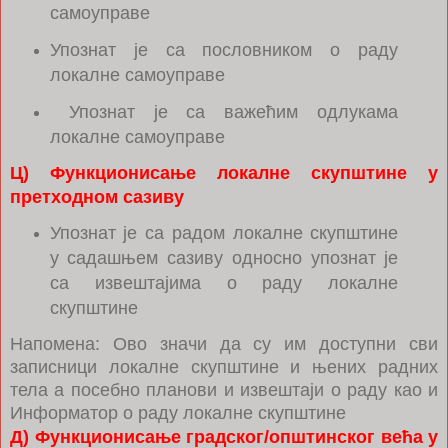
самоуправе
Упознат је са пословником о раду
локалне самоуправе
Упознат је са важећим одлукама
локалне самоуправе
Ц) Функционисање локалне скупштине у
претходном сазиву
Упознат је са радом локалне скупштине
у садашњем сазиву односно упознат је
са извештајима о раду локалне
скупштине
Напомена: Ово значи да су им доступни сви
записници локалне скупштине и њених радних
тела а посебно планови и извештаји о раду као и
Информатор о раду локалне скупштине
Д) Функционисање градског/општинског већа у