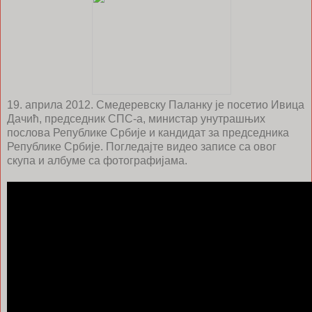
19. априла 2012. Смедеревску Паланку је посетио Ивица
Дачић, председник СПС-а, министар унутрашњих
послова Републике Србије и кандидат за председника
Републике Србије. Погледајте видео записе са овог
скупа и албуме са фотографијама.