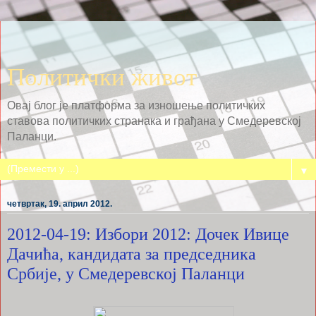
Политички живот
Овај блог је платформа за изношење политичких
ставова политичких странака и грађана у Смедеревској
Паланци.
▼
четвртак, 19. април 2012.
2012-04-19: Избори 2012: Дочек Ивице
Дачића, кандидата за председника
Србије, у Смедеревској Паланци