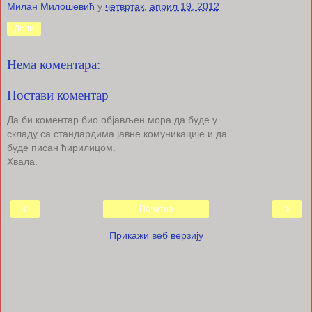
Милан Милошевић
у
четвртак, април 19, 2012
Дели
Нема коментара:
Постави коментар
Да би коментар био објављен мора да буде у
складу са стандардима јавне комуникације и да
буде писан ћирилицом.
Хвала.
‹
›
Почетна
Прикажи веб верзију