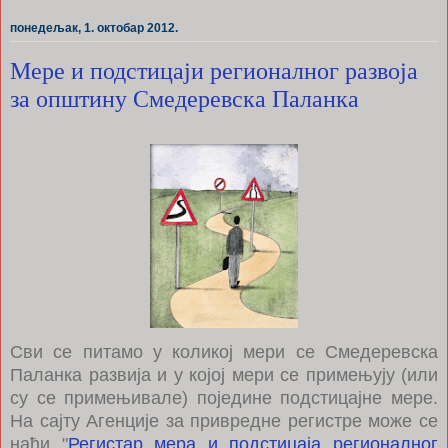
понедељак, 1. октобар 2012.
Мере и подстицаји регионалног развоја
за општину Смедеревска Паланка
Сви се питамо у коликој мери се Смедеревска
Паланка развија и у којој мери се примењују (или
су се примењивале) поједине подстицајне мере.
На сајту Агенције за привредне регистре може се
наћи "
Регистар мера и подстицаја регионалног