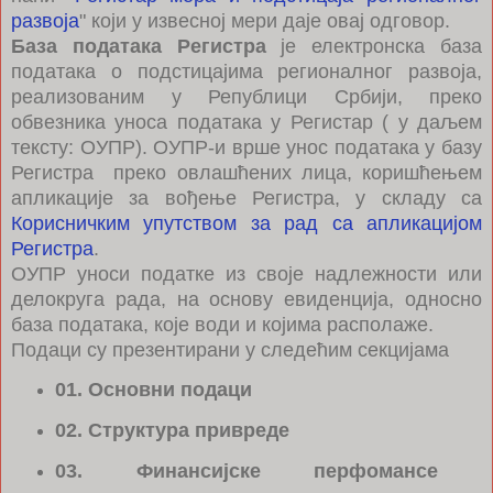
развоја
" који у извесној мери даје овај одговор.
База података Регистра
је електронска база
података о подстицајима регионалног развоја,
реализованим у Републици Србији, преко
обвезника уноса података у Регистар ( у даљем
тексту: ОУПР). ОУПР-и врше унос података у базу
Регистра преко овлашћених лица, коришћењем
апликације за вођење Регистра, у складу са
Корисничким упутством за рад са апликацијом
Регистра
.
ОУПР уноси податке из своје надлежности или
делокруга рада, на основу евиденција, односно
база података, које води и којима располаже.
Подаци су презентирани у следећим секцијама
01. Основни подаци
02. Структура привреде
03. Финансијске перфомансе