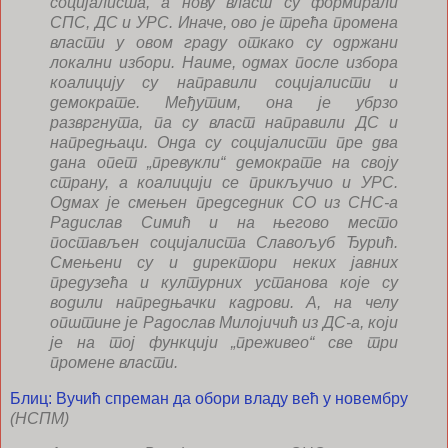
социјалиста, а нову власт су формирали
СПС, ДС и УРС. Иначе, ово је трећа промена
власти у овом граду откако су одржани
локални избори. Наиме, одмах после избора
коалицију су направили социјалисти и
демократе. Међутим, она је убрзо
развргнута, па су власт направили ДС и
напредњаци. Онда су социјалисти пре два
дана опет „превукли“ демократе на своју
страну, а коалицији се прикључио и УРС.
Одмах је смењен председник СО из СНС-а
Радислав Симић и на његово место
постављен социјалиста Славољуб Ђурић.
Смењени су и директори неких јавних
предузећа и културних установа које су
водили напредњачки кадрови. А, на челу
општине је Радослав Милојичић из ДС-а, који
је на тој функцији „преживео“ све три
промене власти.
Блиц: Вучић спреман да обори владу већ у новембру
(НСПМ)