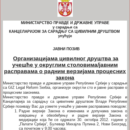
МИНИСТАРСТВО
ПР
A
ВДЕ И ДРЖАВНЕ УПРАВЕ
у сарадњи са
КАНЦЕЛАРИЈ
OM
ЗА САРАДЊУ СА ЦИВИЛНИМ ДРУШТВОМ
упућује
ЈАВНИ ПОЗИВ
O
рганизацијама цивилног друштва за
учешће у округлим столовима/јавним
расправама о радним верзијама процесних
закона
Министарство правде и државне управе Републике Србије у сарадњи
са
GIZ Legal Reform Serbia,
организује округли сто и јавне расправе о
процесним законима.
Министарство правде и државне управе Републике Србије и
Канцеларија за сарадњу са цивилним друштвом Владе Републике
Србије
позивају Вас да узмете учешће у јавним расправама поводом:
Радне верзије Закона о изменама и допунама закона о
извршењу и обезбеђењу и радне верзије Закона о
медијацији која ће се одржати 30. октобра 2012. године у
„Палати Србија“, Булевар Михајла Пупина 2, Нови Београд,
са почетком у 9,00 часова;