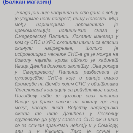
(Балкан магазин)
„Влада још није напунила ни сто дана а већ ју
је уздрмао нови потрес“, пишу Новости. Мир
међу партнерима пореметила је
прекомпозиција политичких снага у
Смедеревској Паланци. Локални маневар у
ком су СПС и УРС склопили пакт и са власти
скинули напредњаке, толико је
испровоцирао челнике СНС-а да је можда на
помолу највећа криза откако је кабинет
Ивица Дачића положио заклетву. „Ова рокада
у Смедеревској Паланци разбеснела је
руководство СНС-а које и раније имало
примедбе на темпо којим СПС у општинама
’пресликава’ коалицију са републичког нивоа.
Поготову што је договор свих чланица
Владе да праве савезе на локалу где год
могу“, наводи лист. Вођству напредњака
смета то што Дачићеви у Лесковцу
одуговлаче да уђу у савез са СНС-ом и што
се за сличан аранжман нећкају и у Сомбору,
али и у Кикинди. „Тако је случај у