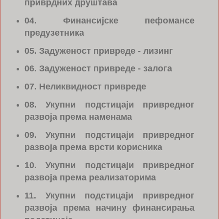
приврдних друштава
04. Финансијске пефомансе
предузетника
05. Задуженост привреде - лизинг
06. Задуженост привреде - залога
07. Неликвидност привреде
08. Укупни подстицаји привредног
развоја према наменама
09. Укупни подстицаји привредног
развоја према врсти корисника
10. Укупни подстицаји привредног
развоја према реализаторима
11. Укупни подстицаји привредног
развоја према начину финансирања