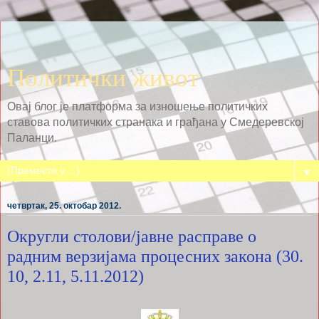
Политички живот
Овај блог је платформа за изношење политичких
ставова политичких странака и грађана у Смедеревској
Паланци.
▼
четвртак, 25. октобар 2012.
Округли столови/јавне расправе о
радним верзијама процесних закона (30.
10, 2.11, 5.11.2012)