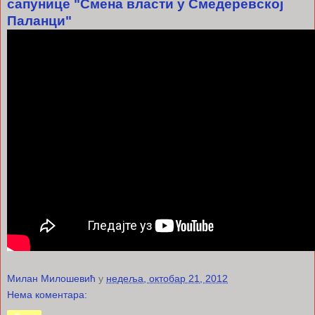
сапунице "Смена власти у Смедеревској
Паланци"
Милан Милошевић
у
недеља, октобар 21, 2012
Нема коментара: