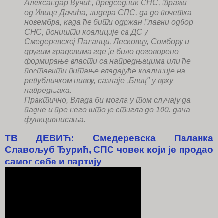
Александар Вучић, председник СНС, тражи
од Ивице Дачића, лидера СПС, да до почетка
новембра, када ће бити одржан Главни одбор
СНС, поништи коалиције са ДС у
Смедеревској Паланци, Лесковцу, Сомбору и
другим градовима где је било договорено
формирање власти са напредњацима или ће
поставити питање владајуће коалиције на
републичком нивоу, сазнаје „Блиц" у врху
напредњака.
Практично, Влада би могла у том случају да
падне и пре него што је стигла до 100. дана
функционисања.
ТВ ДЕВИЋ: Смедеревска Паланка
Славољуб Ђурић, СПС човек који је продао
самог себе и партију