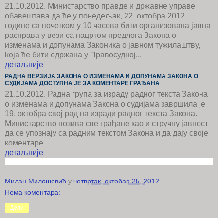
21.10.2012.
Министарство правде и државне управе
обавештава да ће у понедељак, 22. октобра 2012.
године са почетком у 10 часова бити организована јавна
расправа у вези са нацртом предлога Закона о
изменама и допунама Законика о јавном тужилаштву,
koja ће бити одржана у Правосудној...
детаљније
РАДНА ВЕРЗИЈА ЗАКОНА О ИЗМЕНАМА И ДОПУНАМА ЗАКОНА О
СУДИЈАМА ДОСТУПНА JE ЗА КОМЕНТАРЕ ГРАЂАНА
21.10.2012.
Радна група за израду радног текста Закона
о изменама и допунама Закона о судијама завршила је
19. октобра свој рад на изради радног текста Закона.
Министарство позива све грађане као и стручну јавност
да се упознају са радним текстом Закона и да дају своје
коментаре...
детаљније
Милан Милошевић
у
четвртак, октобар 25, 2012
Нема коментара:
Дели