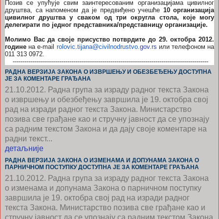
Позив се упућује свим заинтересованим организацијама цивилног
друштва, са напоменом да је предвиђено учешће
10 организација
цивилног друштва у сваком од три округла стола, које могу
делегирати по једног представника/представницу организације.
Молимо Вас да своје присуство потврдите до 29. октобра 2012.
године
на
e-mail
rolovic.tijana@civilnodrustvo.
gov.rs
или телефоном на
011 313 0972.
----------------------------------------------------------------------------------------------------
РАДНА ВЕРЗИЈА ЗАКОНА О ИЗВРШЕЊУ И ОБЕЗБЕЂЕЊУ ДОСТУПНА
JE ЗА КОМЕНТАРЕ ГРАЂАНА
21.10.2012.
Радна група за израду радног текста Закона
о извршењу и обезбеђењу завршила је 19. октобра свој
рад на изради радног текста Закона. Министарство
позива све грађане као и стручну јавност да се упознају
са радним текстом Закона и да дају своје коментаре на
радни текст...
детаљније
РАДНА ВЕРЗИЈА ЗАКОНА О ИЗМЕНАМА И ДОПУНАМА ЗАКОНА О
ПАРНИЧНОМ ПОСТУПКУ ДОСТУПНА JE ЗА КОМЕНТАРЕ ГРАЂАНА
21.10.2012.
Радна група за израду радног текста Закона
о изменама и допунама Закона о парничном поступку
завршила је 19. октобра свој рад на изради радног
текста Закона. Министарство позива све грађане као и
стручну јавност да се упознају са радним текстом Закона