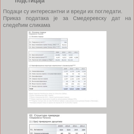
подстицаја
Подаци су интересантни и вреди их погледати.
Приказ података је за Смедеревску дат на
следећим сликама