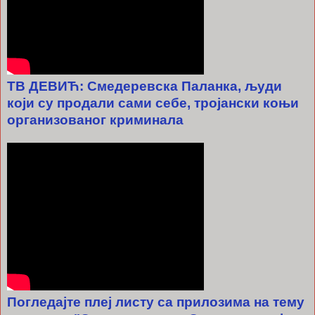
ТВ ДЕВИЋ: Смедеревска Паланка, људи
који су продали сами себе, тројански коњи
организованог криминала
Погледајте плеј листу са прилозима на тему