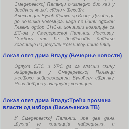
Смедеревској Паланци очигледно био кап у
препуној чаши“, стоји у тексту.
Александар Вучић тражи од Ивице Дачића да
до почетка новембра, када ће бити одржан
Главни одбор СНС-а, поништи коалиције са
ДС-ом у Смедеревској Паланци, Лесковцу,
Сомбору или ће поставити питање
коалиције на републичком нивоу, пише Блиц.
Локал опет дрма Владу (Вечерње новости)
Одлука СПС и УРС да са власти скину
напредњаке у Смедеревској Паланци
жестоко испровоцирала Вучићеву странку.
Нови потрес у владајућој коалицији
.
Локал опет дрма Владу:Трећа промена
власти од избора (Васељенска ТВ)
У Смедеревској Паланци, пре два дана
„пукла“ је коалиција напредњака и