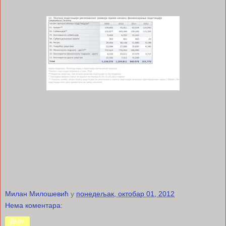
Милан Милошевић
у
понедељак, октобар 01, 2012
Нема коментара:
Дели