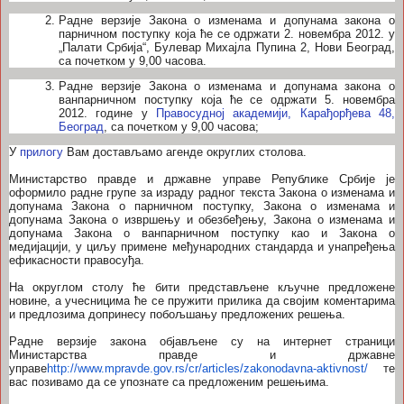
Радне верзије Закона о изменама и допунама закона о
парничном поступку која ће се одржати 2. новембра 2012. у
„Палати Србија“, Булевар Михајла Пупина 2, Нови Београд,
са почетком у 9,00 часова.
Радне верзије Закона о изменама и допунама закона о
ванпарничном поступку која ће се одржати 5. новембра
2012. године у
Правосудној академији, Карађорђева 48,
Београд
, са почетком у 9,00 часова;
У
прилогу
Вам достављамо агенде округлих столова.
Министарство правде и државне управе Републике Србије је
оформило радне групе за израду радног текста Закона о изменама и
допунама Закона о парничном поступку, Закона о изменама и
допунама Закона о извршењу и обезбеђењу, Закона о изменама и
допунама Закона о ванпарничном поступку као и Закона о
медијацији, у циљу примене међународних стандарда и унапређења
ефикасности правосуђа.
На округлом столу ће бити представљене кључне предложене
новине, а учесницима ће се пружити прилика да својим коментарима
и предлозима допринесу побољшању предложених решења.
Радне верзије закона објављене су на интернет страници
Министарства правде и државне
управе
http://www.mpravde.gov.rs/cr/articles/zakonodavna-aktivnost/
те
вас позивамо да се упознате са предложеним решењима.