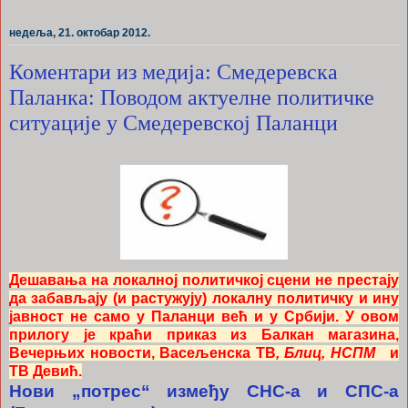
недеља, 21. октобар 2012.
Коментари из медија: Смедеревска
Паланка: Поводом актуелне политичке
ситуације у Смедеревској Паланци
Дешавања на локалној политичкој сцени не престају
да забављају (и растужују) локалну политичку и ину
јавност не само у Паланци већ и у Србији. У овом
прилогу је краћи приказ из Балкан магазина,
Вечерњих новости, Васељенска ТВ
, Блиц, НСПМ
и
ТВ Девић.
Нови „потрес“ између СНС-а и СПС-а