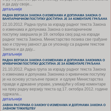
и да дају своје...
детаљније
РАДНА ВЕРЗИЈА ЗАКОНА О ИЗМЕНАМА И ДОПУНАМА ЗАКОНА О
ВАНПАРНИЧНОМ ПОСТУПКУ ДОСТУПНА JE ЗА КОМЕНТАРЕ ГРАЂАНА
22.10.2012.
Радна група за израду радног текста Закона
о изменама и допунама Закона о ванпарничном
поступку завршила је 19. октобра свој рад на изради
радног текста Закона. Министарство позива све грађане
као и стручну јавност да се упознају са радним текстом
Закона и да дају...
детаљније
РАДНА ВЕРЗИЈА ЗАКОНА О ИЗМЕНАМА И ДОПУНАМА ЗАКОНИКА О
КРИВИЧНОМ ПОСТУПКУ ДОСТУПНА JE ЗА КОМЕНТАРЕ ГРАЂАНА
21.10.2012.
Радна група за израду радног текста Закона
о изменама и допунама Законика о кривичном поступку
је на основу устаљене праксе и одлуке Министарства
правде и државне управе, узимајући у обзир коментаре
на прву радну верзију текста од 17. октобра 2012. године
одржала...
детаљније
ЈАВНА РАСПРАВА О ЗАКОНУ О ИЗМЕНАМА И ДОПУНАМА ЗАКОНА О
ЈАВНОМ ТУЖИЛШТВУ